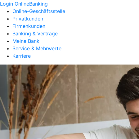
Login OnlineBanking
Online-Geschäftsstelle
Privatkunden
Firmenkunden
Banking & Verträge
Meine Bank
Service & Mehrwerte
Karriere