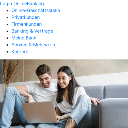
Login OnlineBanking
Online-Geschäftsstelle
Privatkunden
Firmenkunden
Banking & Verträge
Meine Bank
Service & Mehrwerte
Karriere