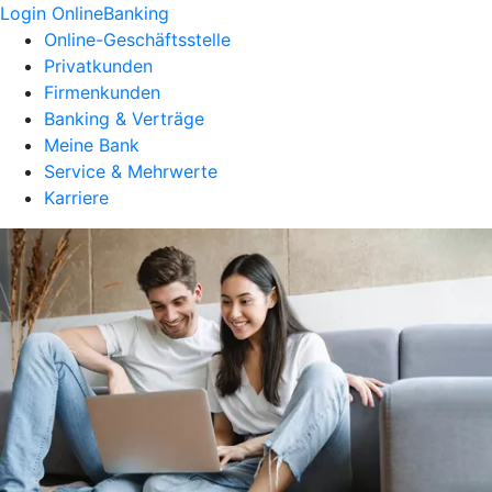
Login OnlineBanking
Online-Geschäftsstelle
Privatkunden
Firmenkunden
Banking & Verträge
Meine Bank
Service & Mehrwerte
Karriere