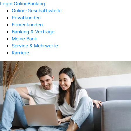
Login OnlineBanking
Online-Geschäftsstelle
Privatkunden
Firmenkunden
Banking & Verträge
Meine Bank
Service & Mehrwerte
Karriere