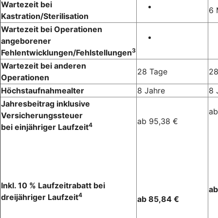
Wartezeit bei
6 
Kastration/Sterilisation
Wartezeit bei Operationen
angeborener
3
Fehlentwicklungen/Fehlstellungen
Wartezeit bei anderen
28 Tage
28
Operationen
Höchstaufnahmealter
8 Jahre
8 
Jahresbeitrag inklusive
ab
Versicherungssteuer
ab 95,38 €
4
bei einjähriger Laufzeit
Inkl. 10 % Laufzeitrabatt bei
ab
4
dreijähriger Laufzeit
ab 85,84 €