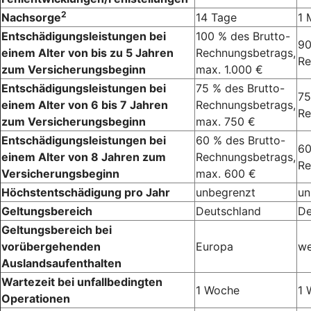
2
Nachsorge
14 Tage
1 
Entschädigungsleistungen bei
100 % des Brutto-
90
einem Alter von bis zu 5 Jahren
Rechnungsbetrags,
Re
zum Versicherungsbeginn
max. 1.000 €
Entschädigungsleistungen bei
75 % des Brutto-
75
einem Alter von 6 bis 7 Jahren
Rechnungsbetrags,
Re
zum Versicherungsbeginn
max. 750 €
Entschädigungsleistungen bei
60 % des Brutto-
60
einem Alter von 8 Jahren zum
Rechnungsbetrags,
Re
Versicherungsbeginn
max. 600 €
Höchstentschädigung pro Jahr
unbegrenzt
un
Geltungsbereich
Deutschland
De
Geltungsbereich bei
vorübergehenden
Europa
we
Auslandsaufenthalten
Wartezeit bei unfallbedingten
1 Woche
1 
Operationen