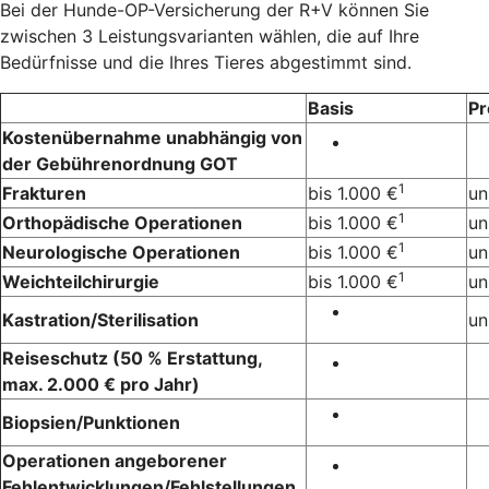
Bei der Hunde-OP-Versicherung der R+V können Sie
zwischen 3 Leistungsvarianten wählen, die auf Ihre
Bedürfnisse und die Ihres Tieres abgestimmt sind.
Basis
P
Kostenübernahme unabhängig von
der Gebührenordnung GOT
1
Frakturen
bis 1.000 €
un
1
Orthopädische Operationen
bis 1.000 €
un
1
Neurologische Operationen
bis 1.000 €
un
1
Weichteilchirurgie
bis 1.000 €
un
Kastration/Sterilisation
un
Reiseschutz (50 % Erstattung,
max. 2.000 € pro Jahr)
Biopsien/Punktionen
Operationen angeborener
Fehlentwicklungen/Fehlstellungen